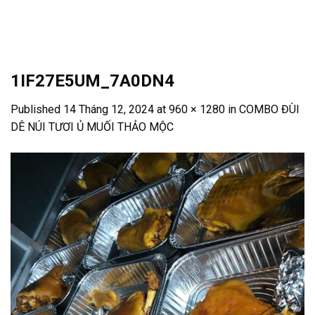
Skip
to
content
1IF27E5UM_7A0DN4
Published
14 Tháng 12, 2024
at
960 × 1280
in
COMBO ĐÙI
DÊ NÚI TƯƠI Ủ MUỐI THẢO MỘC