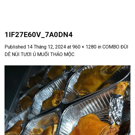
Skip
to
content
1IF27E60V_7A0DN4
Published
14 Tháng 12, 2024
at
960 × 1280
in
COMBO ĐÙI
DÊ NÚI TƯƠI Ủ MUỐI THẢO MỘC