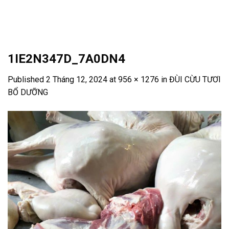
Skip
to
content
1IE2N347D_7A0DN4
Published
2 Tháng 12, 2024
at
956 × 1276
in
ĐÙI CỪU TƯƠI
BỔ DƯỠNG