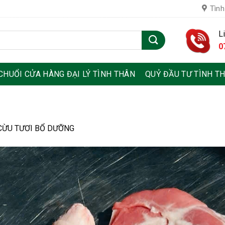
Tình
L
0
CHUỔI CỬA HÀNG ĐẠI LÝ TÌNH THÂN
QUỶ ĐẦU TƯ TÌNH T
CỪU TƯƠI BỔ DƯỠNG