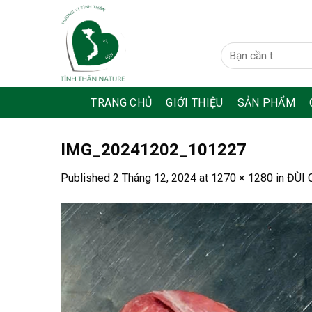
Skip
to
content
Tìm
kiếm:
TRANG CHỦ
GIỚI THIỆU
SẢN PHẨM
IMG_20241202_101227
Published
2 Tháng 12, 2024
at
1270 × 1280
in
ĐÙI 