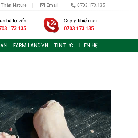
 Thân Nature
Email
0703.173.135
iên hệ tư vấn
Góp ý, khiếu nại
703.173.135
0703.173.135
HÂN
FARM LAND.VN
TIN TỨC
LIÊN HỆ