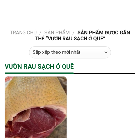
Skip
to
content
TRANG CHỦ
/
SẢN PHẨM
/
SẢN PHẨM ĐƯỢC GẮN
THẺ “VƯỜN RAU SẠCH Ở QUÊ”
VƯỜN RAU SẠCH Ở QUÊ