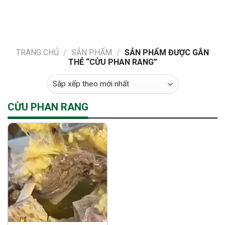
Skip
to
content
TRANG CHỦ
/
SẢN PHẨM
/
SẢN PHẨM ĐƯỢC GẮN
THẺ “CỪU PHAN RANG”
CỪU PHAN RANG