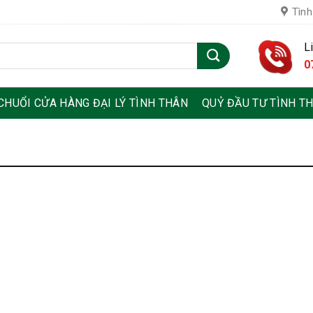
Tình
L
0
CHUỔI CỬA HÀNG ĐẠI LÝ TÌNH THÂN
QUỶ ĐẦU TƯ TÌNH T