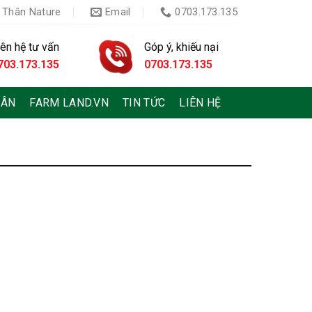
 Thân Nature
Email
0703.173.135
iên hệ tư vấn
Góp ý, khiếu nại
703.173.135
0703.173.135
HÂN
FARM LAND.VN
TIN TỨC
LIÊN HỆ