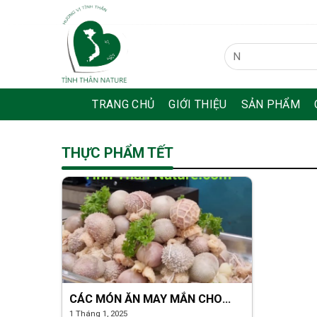
Skip
to
content
Tìm
kiếm:
TRANG CHỦ
GIỚI THIỆU
SẢN PHẨM
THỰC PHẨM TẾT
CÁC MÓN ĂN MAY MẮN CHO
NĂM MỚI
1 Tháng 1, 2025