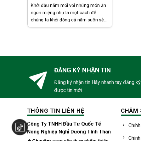
Khởi đầu năm mới với những món ăn
ngon miệng như là một cách để
chúng ta khởi động cả năm suôn sẻ
hơn. Đầu năm ăn gì để đón một năm
mới an vui, sung túc? Hãy cùng
HƯƠNG [...]
ĐĂNG KÝ NHẬN TIN
Đăng ký nhận tin Hãy nhanh tay đăng ký
được tin mới
THÔNG TIN LIÊN HỆ
CHĂM 
Công Ty TNHH Đầu Tư Quốc Tế
Chính
Nông Nghiệp Nghỉ Dưỡng Tình Thân
Chính