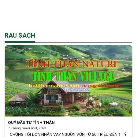
Skip
to
content
RAU SACH
QUỶ ĐẦU TƯ TÌNH THÂN
7 Tháng mười một, 2023
CHÚNG TÔI ĐÓN NHẬN VAY NGUỒN VỐN TỪ 50 TRIỆU ĐẾN 1 TỶ.