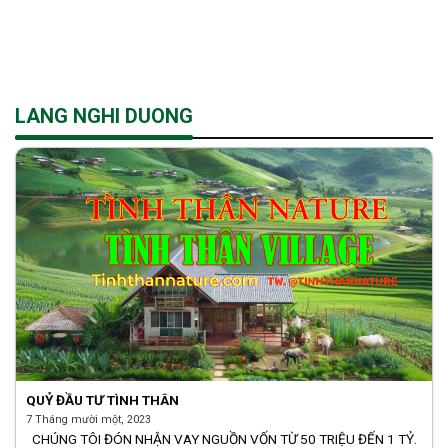
Skip
to
content
LANG NGHI DUONG
QUỶ ĐẦU TƯ TÌNH THÂN
7 Tháng mười một, 2023
CHÚNG TÔI ĐÓN NHẬN VAY NGUỒN VỐN TỪ 50 TRIỆU ĐẾN 1 TỶ.