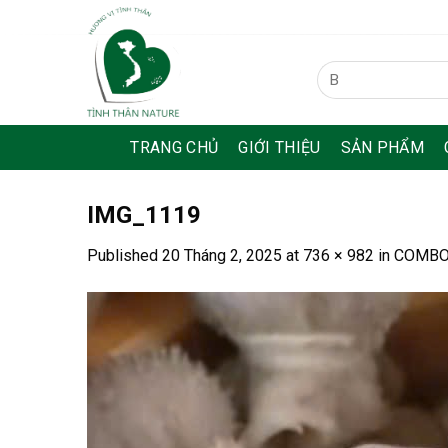
Skip
to
content
Tìm
kiếm:
TRANG CHỦ
GIỚI THIỆU
SẢN PHẨM
IMG_1119
Published
20 Tháng 2, 2025
at
736 × 982
in
COMBO 