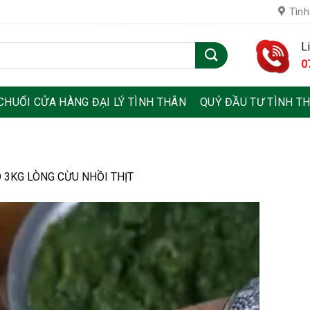
Tình
L
0
CHUỔI CỬA HÀNG ĐẠI LÝ TÌNH THÂN
QUỶ ĐẦU TƯ TÌNH T
3KG LÒNG CỪU NHỒI THỊT