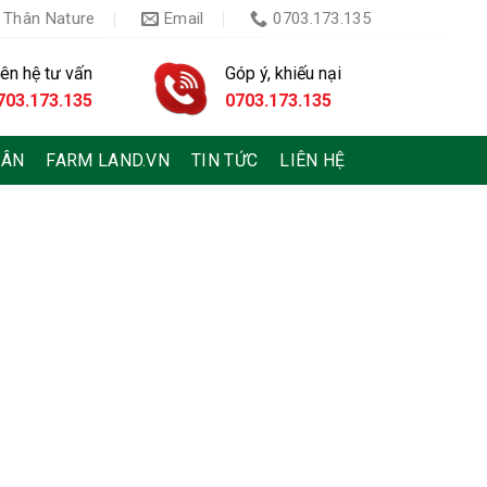
 Thân Nature
Email
0703.173.135
iên hệ tư vấn
Góp ý, khiếu nại
703.173.135
0703.173.135
HÂN
FARM LAND.VN
TIN TỨC
LIÊN HỆ