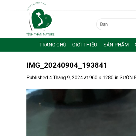
Skip
to
content
Tìm
kiếm:
TRANG CHỦ
GIỚI THIỆU
SẢN PHẨM
IMG_20240904_193841
Published
4 Tháng 9, 2024
at
960 × 1280
in
SƯỜN B