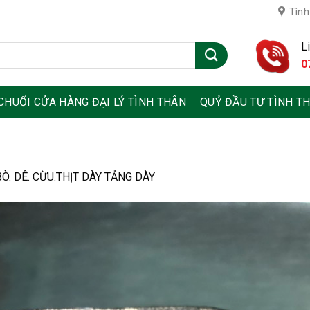
Tình
L
0
CHUỔI CỬA HÀNG ĐẠI LÝ TÌNH THÂN
QUỶ ĐẦU TƯ TÌNH T
Ò. DÊ. CỪU.THỊT DÀY TẢNG DÀY