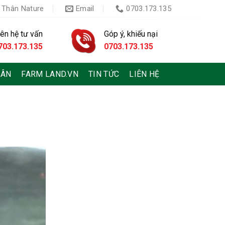
 Thân Nature
Email
0703.173.135
iên hệ tư vấn
Góp ý, khiếu nại
703.173.135
0703.173.135
HÂN
FARM LAND.VN
TIN TỨC
LIÊN HỆ