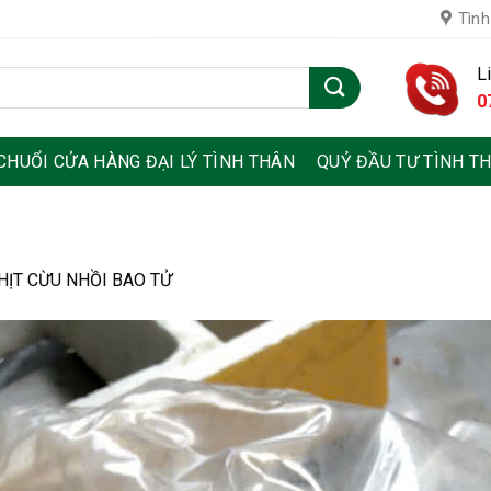
Tình
L
0
CHUỔI CỬA HÀNG ĐẠI LÝ TÌNH THÂN
QUỶ ĐẦU TƯ TÌNH T
HỊT CỪU NHỒI BAO TỬ