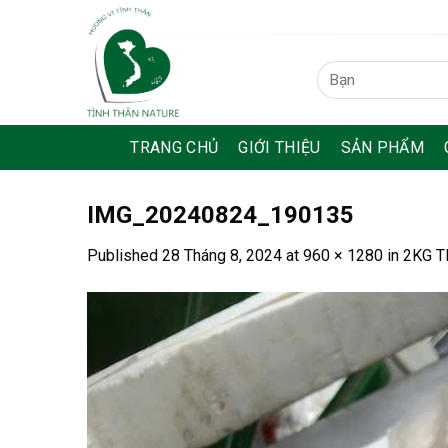
Skip
to
content
Tìm
kiếm:
TRANG CHỦ
GIỚI THIỆU
SẢN PHẨM
IMG_20240824_190135
Published
28 Tháng 8, 2024
at
960 × 1280
in
2KG T