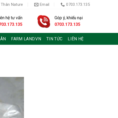
 Thân Nature
Email
0703.173.135
iên hệ tư vấn
Góp ý, khiếu nại
703.173.135
0703.173.135
HÂN
FARM LAND.VN
TIN TỨC
LIÊN HỆ