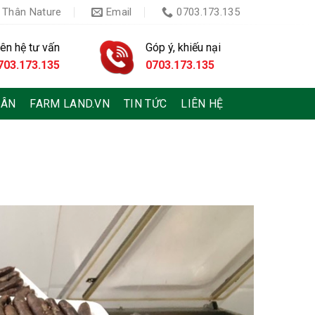
 Thân Nature
Email
0703.173.135
iên hệ tư vấn
Góp ý, khiếu nại
703.173.135
0703.173.135
HÂN
FARM LAND.VN
TIN TỨC
LIÊN HỆ