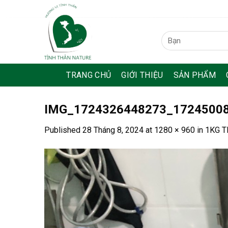
Skip
to
content
Tìm
kiếm:
TRANG CHỦ
GIỚI THIỆU
SẢN PHẨM
IMG_1724326448273_1724500
Published
28 Tháng 8, 2024
at
1280 × 960
in
1KG T