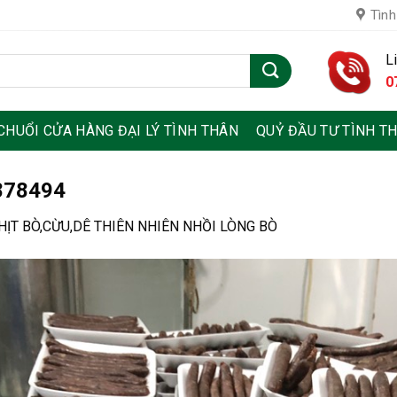
Tình
L
0
CHUỔI CỬA HÀNG ĐẠI LÝ TÌNH THÂN
QUỶ ĐẦU TƯ TÌNH T
878494
HỊT BÒ,CỪU,DÊ THIÊN NHIÊN NHỒI LÒNG BÒ