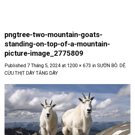
Skip
to
content
pngtree-two-mountain-goats-
standing-on-top-of-a-mountain-
picture-image_2775809
Published
7 Tháng 5, 2024
at
1200 × 673
in
SƯỜN BÒ. DÊ.
CỪU.THỊT DÀY TẢNG DÀY