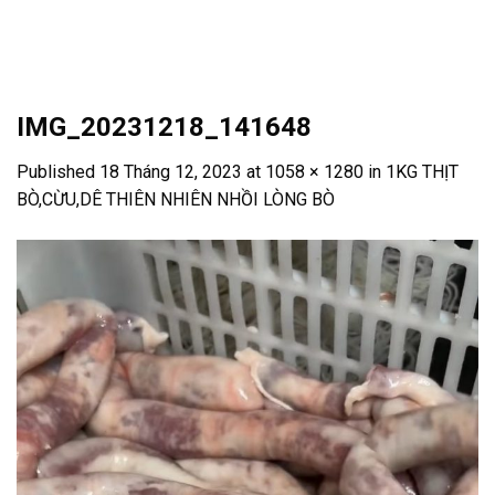
Skip
to
content
IMG_20231218_141648
Published
18 Tháng 12, 2023
at
1058 × 1280
in
1KG THỊT
BÒ,CỪU,DÊ THIÊN NHIÊN NHỒI LÒNG BÒ