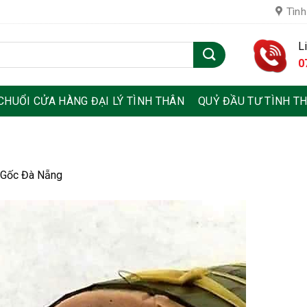
Tình
L
0
CHUỔI CỬA HÀNG ĐẠI LÝ TÌNH THÂN
QUỶ ĐẦU TƯ TÌNH T
 Gốc Đà Nẵng