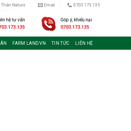
 Thân Nature
Email
0703.173.135
iên hệ tư vấn
Góp ý, khiếu nại
703.173.135
0703.173.135
HÂN
FARM LAND.VN
TIN TỨC
LIÊN HỆ