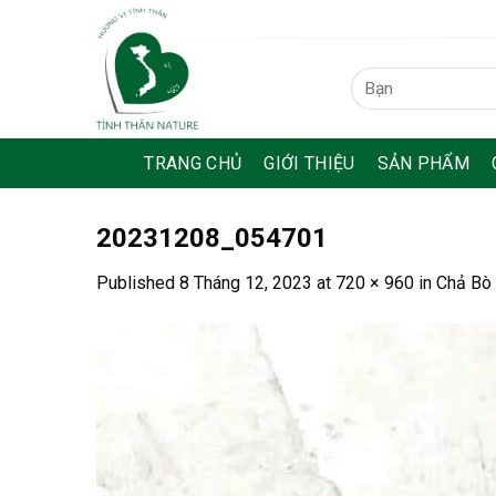
Skip
to
content
Tìm
kiếm:
TRANG CHỦ
GIỚI THIỆU
SẢN PHẨM
20231208_054701
Published
8 Tháng 12, 2023
at
720 × 960
in
Chả Bò